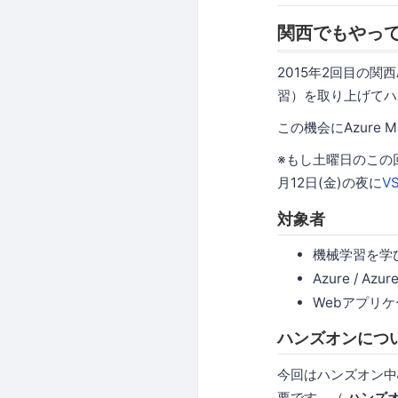
関西でもやってみよ
2015年2回目の関西
習）を取り上げてハ
この機会にAzure 
※もし土曜日のこの回へ
月12日(金)の夜に
V
対象者
機械学習を学
Azure / A
Webアプリ
ハンズオンにつ
今回はハンズオン中心
要です。（
ハンズ