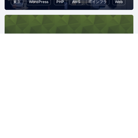
東京
WordPress
PHP
AWS
ITインフラ
Web
Mozilla Japan コミュニティ
1133人
東京
JavaScript
Web
IoT
さくらクラブ（総合）
1626人
ITインフラ
スタートアップ
クラウド
地域経済と地域社会