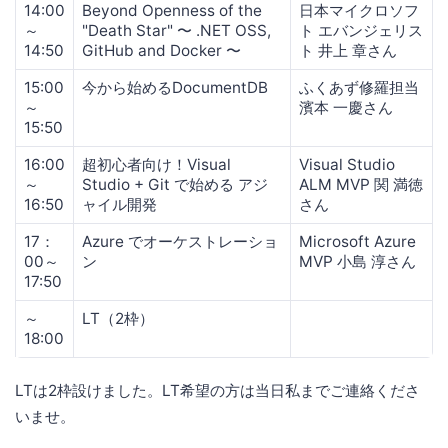
14:00
Beyond Openness of the
日本マイクロソフ
～
"Death Star" 〜 .NET OSS,
ト エバンジェリス
14:50
GitHub and Docker 〜
ト 井上 章さん
15:00
今から始めるDocumentDB
ふくあず修羅担当
～
濱本 一慶さん
15:50
16:00
超初心者向け！Visual
Visual Studio
～
Studio + Git で始める アジ
ALM MVP 関 満徳
16:50
ャイル開発
さん
17：
Azure でオーケストレーショ
Microsoft Azure
00～
ン
MVP 小島 淳さん
17:50
～
LT（2枠）
18:00
LTは2枠設けました。LT希望の方は当日私までご連絡くださ
いませ。